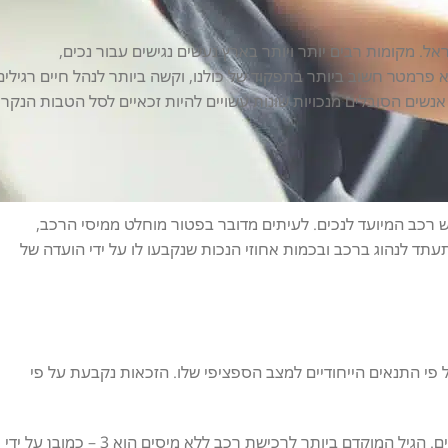
ראל. מקומות רבים יותר ויותר בארץ נעשים נגישים עבור נכים,
א פרמטר חשוב ביותר בתפקוד של כולנו, וקשה ביותר לנהל חיים רגילים
נשים הסובלים מנכויות שונות עשויים להיות זכאיים לסל הטבות הנקר
 רכב המיועד לנכים. לעיתים מדובר בפטור מוחלט ממיסי הרכב,
תד לנהוג ברכב ובכמות אחוזי הנכות שנקבעו לו על ידי הועדה של
 פי התנאים הייחודיים למצב הספציפי שלו. הזכאות נקבעת על פי
גיל: רכישת רכב ללא מיסים מוגבל עד גיל 67 – גיל הפרישה לנשים וגברים. הגיל המוקדם ביותר לרכישת רכב ללא מיסים הוא 3 – כמובן על ידי