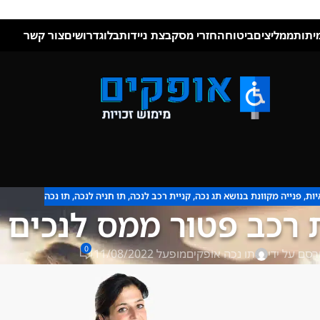
יתות
ממליצים
ביטוח
החזרי מס
קבצת ניידות
בלוג
דרושים
צור קשר
יות
,
פנייה מקוונת בנושא תג נכה
,
קניית רכב לנכה
,
תו חניה לנכה
,
תו נכה
 רכב פטור ממס לנכים
0
רסם על ידי
תו נכה אופקים
מופעל 11/08/2022