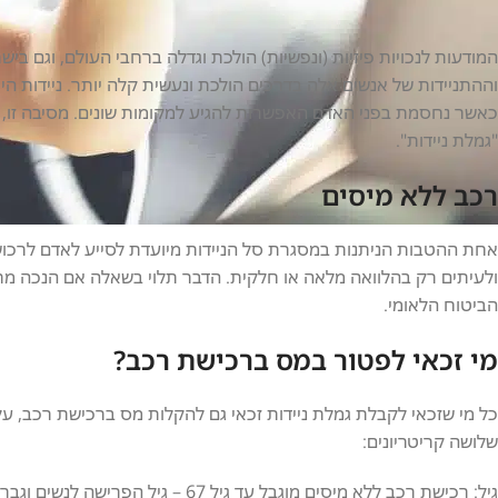
חברת אופקים הינה גוף פרטי
המודעות לנכויות פיזיות (ונפשיות) הולכת וגדלה ברחבי העולם, וגם ביש
השירות כרוך בתשלום
וההתניידות של אנשים אלה בדרכים הולכת ונעשית קלה יותר. ניידות הי
כאשר נחסמת בפני האדם האפשרות להגיע למקומות שונים. מסיבה זו, א
הנפקת תג נכה בתשלום בקלות ובמהירות
"גמלת ניידות".
התקשרו עכשיו 050-9693837
רכב ללא מיסים
אחת ההטבות הניתנות במסגרת סל הניידות מיועדת לסייע לאדם לרכוש
ולעיתים רק בהלוואה מלאה או חלקית. הדבר תלוי בשאלה אם הנכה מתע
הביטוח הלאומי.
מי זכאי לפטור במס ברכישת רכב?
כל מי שזכאי לקבלת גמלת ניידות זכאי גם להקלות מס ברכישת רכב, על
שלושה קריטריונים: