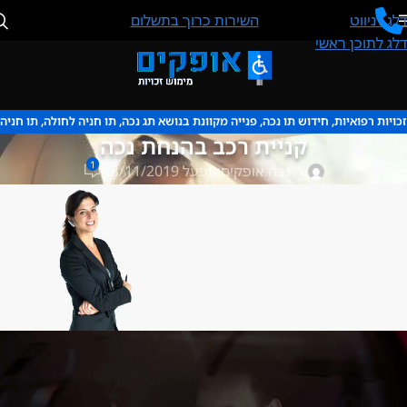
דלג לניווט
השירות כרוך בתשלום
דלג לתוכן ראשי
זכויות רפואיות
,
חידוש תו נכה
,
פנייה מקוונת בנושא תג נכה
,
תו חניה לחולה
,
תו חניה
קניית רכב בהנחת נכה
לנכה
,
תו נכה
,
תו נכה מחיר
1
תו נכה אופקים
מופעל 13/11/2019
אנו ננפיק לך תו נכה
באופן מיידי