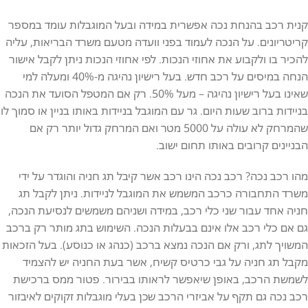
קנית רכב בהנחת נכה אפשרית במידה ובעל המוגבלות עומד במספר
קריטריונים. על הנכה לעמוד בפני וועדה מטעם משרד הבריאות, עליה
להכיר בו ולקבוע את אחוזי הנכות. לפי אחוזי הנכות ניתן לקבל אישור
הנחה במיסים על רכב חדש. בעל רישיון נהיגה מ-40% ומעלה למי
שאינו בעל רישיון נהיגה – מעל 50%. רק אם המטפל הסועד את הנכה
בניידות ברוב שעות היום. גר עם המוגבל בניידות באותו בניין או סמוך לו
שהמרחק לא עולה על 5000 מטר ואם המרחק גדול יותר רק אם
הבניינים קרובים באותו תחום ישוב.
מהו
רכב
נכה
?
רכב
נכה
הינו
רכב
אשר
קיבל
תג
חניה
והוגדר
על
ידי
משרד
התחבורה
כרכב
המשמש
את
המוגבל
לניידות
.
ניתן
לקבל
תג
חניה
אחד
עבור
שני
כלי
רכב
,
במידה
ושניהם
משמשים
לנסיעת
הנכה
,
גם
אם
כלי
רכב
אלו
אינם
בבעלות
הנכה
.
השימוש
בתג
מותר
רק
ברכב
המשויך
לתג
,
ורק
אם
הנכה
נמצא
ברכב
(
כנהג
או
כנוסע
).
בעל
הזכאות
מקבל
תג
חניה
על
גבי
כרטיס
קשיח
,
אשר
בעת
החניה
יש
להצמיד
לשמשת
הרכב
,
באופן
שיאפשר
לראותו
בבירור
.
פטור
ממס
ברכישת
רכב
נכה
גם
תקף
על
אביזרי
הרכב
שכן
בעלי
מוגבלות
זקוקים
לאיבזור