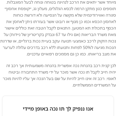
מיוחד
אשר
יתאים
את
הרכב
לנהיגה
בטוחה
ונוחה
לבעל
המוגבלות
.
תוספים
כגון
מתקן
הרמה
לכסא
הגלגלים
,
מעלון
גג
,
״קופסת
אחסון״
סגורה
ואווירודינמית
שלא
מקשה
על
הנסיעה
ולא
דורשת
כוחות
לאחסון
הכסא
וכמו
כן
מנוף
או
רובוט
אשר
בעזרתו
ניתן
לאחסן
את
הכסף
בתכולת
תא
המטען
.
התנאים
לקבל
הטבה
זאת
כוללים
אישור
מאת
משרד
הבריאות
(
אם
גילו
עד
67
ונבדק
בקריטריון
של
ניידות
)
על
נכות
הזקוק
לרכב
כאמצעי
תנועה
עקב
בעיית
נכות
ברגליים
,
או
שדרגת
הנכות
מגיעה
ל
50%
לפחות
ותנועתו
ללא
רכב
בדרכים
עלולה
לערער
את
מצב
בריאותו
.
כמו
כן
גם
מסמכים
רפואיים
עדכניים
.
לכן קנית רכב בהנחת נכה אפשרית בהנחה משמעותית אך רכב זה
יהיה חייב לקבל תו נכה אשר מוכר על ידי משרד התחבורה וביטוח
לאומי. רכב זה אינו חייב להיות על שם בעל הנכה אך עליו להיות מוכר
על המשרדים הממשלתיים.
אנו ננפיק לך תו נכה באופן מיידי