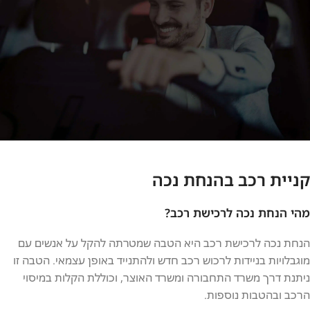
השאר/י פרטים
אופקים הינה גוף פרטי
קניית רכב בהנחת נכה
השירות כרוך בתשלום
מהי הנחת נכה לרכישת רכב?
הנפקת תג נכה בתשלום בקלות ובמהירות
הנחת נכה לרכישת רכב היא הטבה שמטרתה להקל על אנשים עם
התקשרו עכשיו 050-9693837
מוגבלויות בניידות לרכוש רכב חדש ולהתנייד באופן עצמאי. הטבה זו
ניתנת דרך משרד התחבורה ומשרד האוצר, וכוללת הקלות במיסוי
הרכב ובהטבות נוספות.