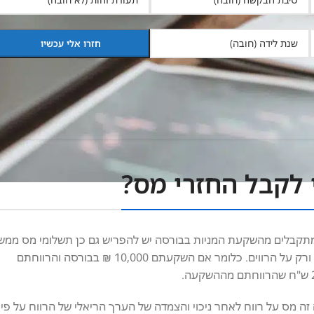
 לקבל החזרי מס?
ם המתקבלים מהשקעת המניות בבורסה יש להפריש גם כן תשלומי מס ממש
כמו מכל הכנסה אחרת. אך חשוב לזכור שהמס אמור להיות משולם אך ורק על הרווים. כלומר אם השקעתם 10,000 ₪ בבורסה והרווחתם
ה מס על רווח לאחר ניכוי והצמדה של הערך הריאלי של הרווח על פי