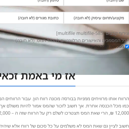
צירוף קבצים [multifile multifile-585]
*כל המסמכים והאישורים הרלוונטיים להחזר המס. (לא חובה)
מסכימ/ה לקבל הודעת
אז מי באמת זכאי
הרווח אותו מרוויחים ממניות בבורסה מכונה רווח הון. עבור הרווחי
12,000 ₪, הרי שאת המס תצטרכו לשלם רק על הרווח שזה ה – 2,000 ש"ח שהרווחתם מההשקעה.
חשוב לציין גם שאת המס לא משלמים על כל סכום של רווח אלא שיהיה ז