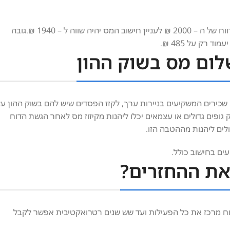
כך שאם המדד לצרכנים עלה בתקופת הרווח בשלושה אחוזים הרי שהרווח של ה – 2000 ₪ לעניין חישוב המס יהיה שווה ל – 1940 ₪.גובה
לום מס בשוק ההון
א מאפשר לאנשים שכירים המשקיעים בניירות ערך, לקזז הפסדים שיש להם בשוק ההון ע
מס שלהם. עד להסדר הזה שהתקבל ב 2012, הרי שרק גופים גדולים או עצמאים יכלו ליהנות מקיזוז מס לאחר הגשת הדוח
ים ליהנות מההטבה הזו.
ים בחישוב כולל.
את ההחזרים?
וח מרכז את כל הפעילות ועד שש שנים רטרואקטיבית אפשר לקבל