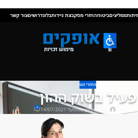
יתות
ממליצים
ביטוח
החזרי מס
קבצת ניידות
בלוג
דרושים
צור קשר
החזרי מס
פעיל בשוק ההון
0
רסם על ידי
תו נכה אופקים
מופעל 14/07/2021