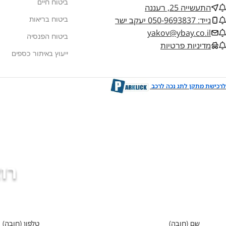
ביטוח חיים
התעשייה 25, רעננה
ביטוח בריאות
נייד: 050-9693837 יעקב ישר
yakov@ybay.co.il
ביטוח הפנסיה
מדיניות פרטיות
ייעוץ באיתור כספים
לרכישת מתקן לתג נכה לרכב
רו