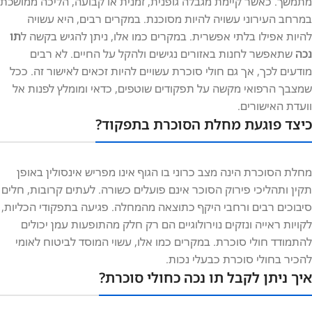
מתמשך. כאשר קיימת מגבלה גופנית, זמנית או קבועה, הליכה ממושכת
במרחב העירוני עשויה להיות מסוכנת. במקרים רבים, היא עשויה
להיות אפילו בלתי אפשרית. במקרים כמו אלו, ניתן להגיש בקשה ל
תו
נכה
שתאפשר לחנות באזורים נגישים ולהקל על החיים. לא רבים
מודעים לכך, אך גם חולי סוכרת עשויים להיות זכאים לאישור זה. ככל
שמצבך הרפואי מקשה על תפקודים שוטפים, כדאי ומומלץ לפנות אל
וועדת האישורים.
כיצד פוגעת מחלת הסוכרת בתפקוד?
מחלת הסוכרת הינה מצב כרוני בו הגוף אינו מפריש אינסולין באופן
תקין ותהליכי פירוק הסוכר אינם פועלים כשורה. לעתים קרובות, חלים
סיבוכים רבים ורחבי היקף כתוצאה מהמחלה. פגיעה בתפקודי הכליות,
לקויות ראייה ונזקים נוירולוגיים הם רק חלק מהתופעות עמן יכולים
להתמודד חולי סוכרת. במקרים כמו אלו, עשוי המוסד לביטוח לאומי
להכיר בחולי סוכרת כבעלי נכות.
איך ניתן לקבל תו נכה כחולי סוכרת?