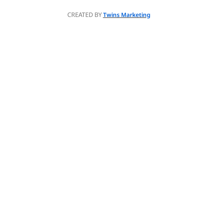
CREATED BY
Twins Marketing
השירות בתשלום
רוצה תו נכה לרכב במסלול מהיר?
פנה למומחים של "אופקים" מימוש זכויות