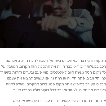
השאר/י פרטים
אופקים הינה גוף פרטי
מצוקת החניה במרכזי הערים בישראל הפכה למכת מדינה. אם ישנו
השירות כרוך בתשלום
רכב בבעלותך, בוודאי כבר חווית את התסכול הזה מקרוב. המאבק על
כל מקום חניה נעשה היום לאינטנסיבי מאי פעם ובערים גדולות בגוש דן
הנפקת תג נכה בתשלום בקלות ובמהירות
כמו תל אביב, פתח תקווה או רמת גן, אנו עשויים למצוא את עצמנו
התקשרו עכשיו 050-9693837
מכלים זמן רב בחיפוש אחר מקום פנוי. ברוב המקרים, ניאלץ לחנות
באזורים מרוחקים ולצעוד זמן רב בכל ביקור שלנו במרכז העיר.
אי הנוחות המרגיזה הזו, עשויה להוות עבור רבים בישראל סיוט