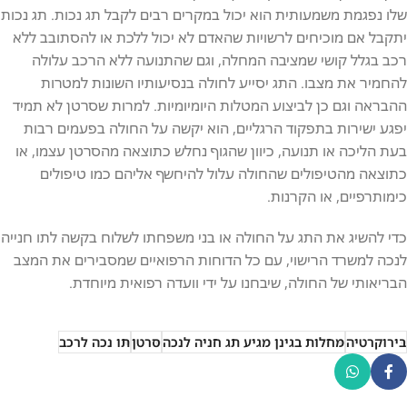
שלו נפגמת משמעותית הוא יכול במקרים רבים לקבל תג נכות. תג נכות
יתקבל אם מוכיחים לרשויות שהאדם לא יכול ללכת או להסתובב ללא
רכב בגלל קושי שמציבה המחלה, וגם שהתנועה ללא הרכב עלולה
להחמיר את מצבו. התג יסייע לחולה בנסיעותיו השונות למטרות
ההבראה וגם כן לביצוע המטלות היומיומיות. למרות שסרטן לא תמיד
יפגע ישירות בתפקוד הרגליים, הוא יקשה על החולה בפעמים רבות
בעת הליכה או תנועה, כיוון שהגוף נחלש כתוצאה מהסרטן עצמו, או
כתוצאה מהטיפולים שהחולה עלול להיחשף אליהם כמו טיפולים
כימותרפיים, או הקרנות.
כדי להשיג את התג על החולה או בני משפחתו לשלוח בקשה לתו חנייה
לנכה למשרד הרישוי, עם כל הדוחות הרפואיים שמסבירים את המצב
הבריאותי של החולה, שיבחנו על ידי וועדה רפואית מיוחדת.
בירוקרטיה
מחלות בגינן מגיע תג חניה לנכה
סרטן
תו נכה לרכב