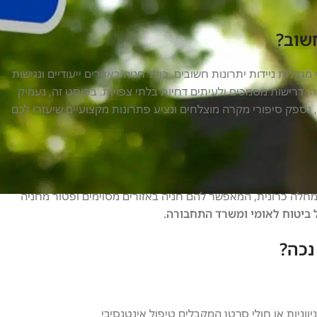
חשוב?
לות ניידות יתרונות חשובים, כולל חניה באזורים ייעודיים ונגישות
, דרישות מסמכים ולעיתים דחיות בלתי צפויות. בפוסט זה, נעמיק
נספק סיפורי מקרה מוצלחים ונציע פתרונות מקצועיים שיעזרו לכם
 מחלה כרונית, המאפשר להם חניה באזורים מסוימים ופטור מחניה
 ביטוח לאומי ומשרד התחבורה.
נכה?
יווניות או חולי סרטן המקבלים טיפול אינטנסיבי.