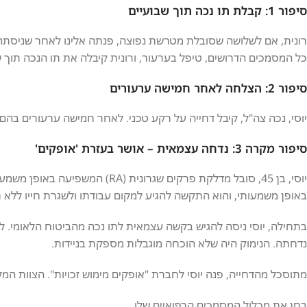
סיפור 1: קבלת תו נכה תוך שבועיים
רונית, אם לשלושה שסובלת מטרשת נפוצה, פנתה אלינו לאחר שניסתה 
כל המסמכים הדרושים, טיפל בערעור, ורונית קיבלה את תו הנכה תוך ש
סיפור 2: הצלחה לאחר חמישה ערעורים
יוסי, נכה צה"ל, קיבל דחייה על רקע טכני. לאחר חמישה ערעורים בהם ל
סיפור מקרה 3: נדחה עצמאית – אושר בעזרת 'אופקים'
יוסי, בן 45, סובל מדלקת פרקים שגר
באופן משמעותי, והוא התקשה להגיע למקום עבודתו ולשגרת חייו ללא ר
בתחילה, יוסי ניסה להגיש בקשה עצמאית לתו נכה מהביטוח הלאומי. 
נדחתה. הנימוק היה שלא הוכחה מוגבלות מספקת בניידות.
מתוסכל מהדחייה, פנה יוסי לחברת "אופקים מימוש זכויות". הצוות המ
בחן את מכלול המסמכים הרפואיים שלו