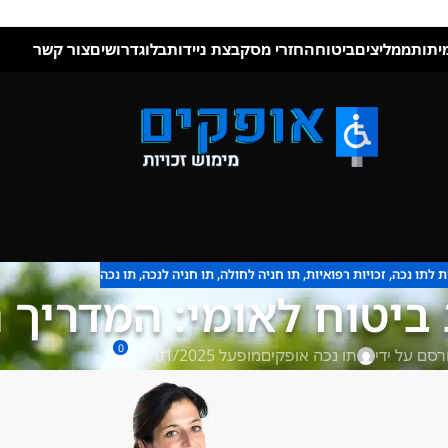
יתות
ממליצים
ביטוח
החזרי מס
קבצת ניידות
בלוג
דרושים
צור קשר
ת לתו נכה
,
זכויות רפואיות
,
תו חניה לחולה
,
תו חניה לנכה
,
תו נכה
 ביטוח לאומי: המדריך
0
רסם על ידי
תו נכה אופקים
מופעל 20/01/2025