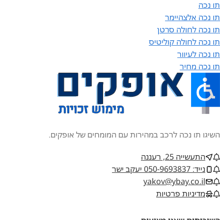
תו נכה
תו נכה אלצהיימר
תו נכה לחולה סרטן
תו נכה לחולה קוליטיס
תו נכה לעיוור
תו נכה מחיר
השיגו תו נכה לרכב במהירות עם המומחים של אופקים.
התעשייה 25, רעננה
נייד: 050-9693837 יעקב ישר
yakov@ybay.co.il
מדיניות פרטיות