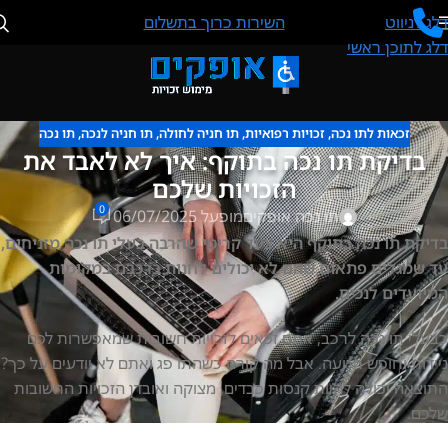
דלג לניווט
השירות כרוך בתשלום
דלג לתוכן ראשי
זכאות לתו נכה
,
זכויות רפואיות
,
תו חניה לחולה
,
תו חניה לנכה
,
תו נכה
בדיקת תו נכה בתוקף: איך לא לאבד את
הזכויות שלכם
0
תו נכה אופקים
מופעל 06/07/2025
בדיקת תו נכה בתוקף היא צעד קריטי שהרבה בעלי תו נכה מזניחים,
עד שמגלים פתאום שהם לא יכולים לחנות ברכבם במקומות
המיועדים לנכים.
כבעלי תו נכה לרכב, אתם זכאים לזכויות חשובות שמאפשרות לכם
ניידות וחופש תנועה. אבל מה קורה כשהתו פג ואתם לא יודעים על כך?
התוצאה יכולה להיות קנסות כבדים, מצוקה ואובדן הזכויות החשובות
שלכם.