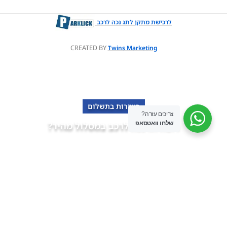
לרכישת מתקן לתג נכה לרכב
CREATED BY
Twins Marketing
השירות בתשלום
צריכים עזרה?
שלחו וואטסאפ
רוצה תו נכה לרכב במסלול מהיר?
פנה למומחים של "אופקים" מימוש זכויות