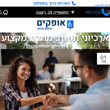
השירות כרוך בתשלום
דלג לניווט
דלג לתוכן ראשי
התעשייה 25, רעננה
ארכיוני תגיות: מחלת מקצוע
בית
/
פוסטים מתויגים "מחלת מקצוע"
01
פבר