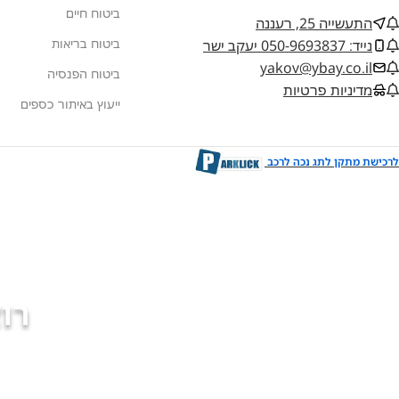
ביטוח חיים
התעשייה 25, רעננה
ביטוח בריאות
נייד: 050-9693837 יעקב ישר
yakov@ybay.co.il
ביטוח הפנסיה
מדיניות פרטיות
ייעוץ באיתור כספים
לרכישת מתקן לתג נכה לרכב
רו