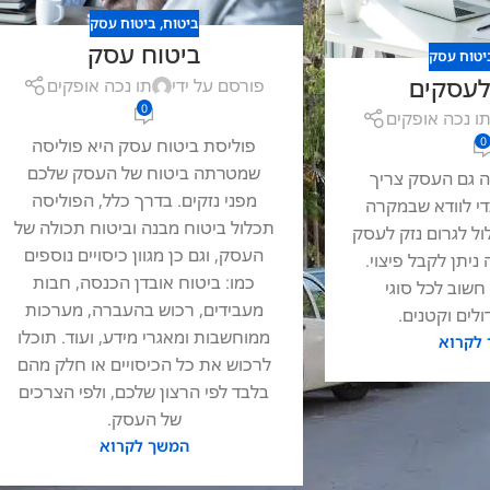
ביטוח
,
ביטוח עסק
ביטוח עסק
יטוח עסק
לעסקים
פורסם על ידי
תו נכה אופקים
0
ו נכה אופקים
פוליסת ביטוח עסק היא פוליסה
0
שמטרתה ביטוח של העסק שלכם
ה גם העסק צריך
מפני נזקים. בדרך כלל, הפוליסה
די לוודא שבמקרה
תכלול ביטוח מבנה וביטוח תכולה של
ל לגרום נזק לעסק
העסק, וגם כן מגוון כיסויים נוספים
ניתן לקבל פיצוי.
כמו: ביטוח אובדן הכנסה, חבות
שוב לכל סוגי
מעבידים, רכוש בהעברה, מערכות
לים וקטנים.
ממוחשבות ומאגרי מידע, ועוד. תוכלו
לקרוא
לרכוש את כל הכיסויים או חלק מהם
בלבד לפי הרצון שלכם, ולפי הצרכים
של העסק.
המשך לקרוא