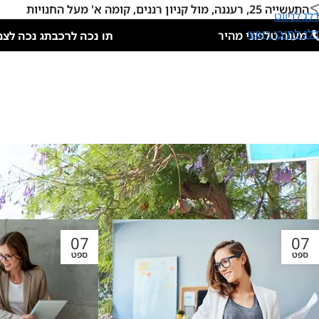
התעשייה 25, רעננה, מול קניון רננים, קומה א' מעל החנויות
דלג לניווט
דלג לתוכן ראשי
מענה טלפוני מהיר
תו נכה לרכב
תג נכה לצמ
07
07
ספט
ספט