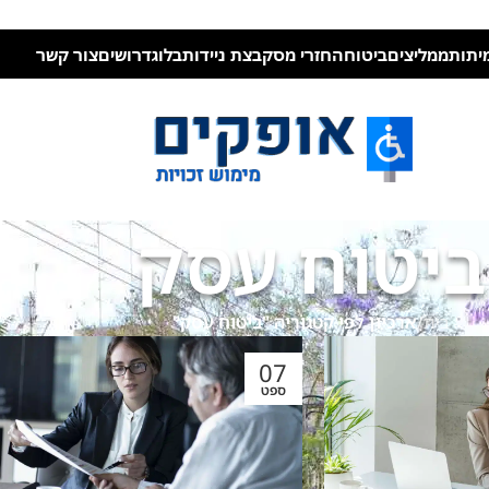
יתות
ממליצים
ביטוח
החזרי מס
קבצת ניידות
בלוג
דרושים
צור קשר
ביטוח עסק
בית
/
ארכיון לפי קטגוריה "ביטוח עסק"
07
ספט